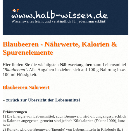
Wissenswertes leicht und verständlich für jedermann erklärt!
Blaubeeren - Nährwerte, Kalorien &
Spurenelemente
Hier finden Sie die wichtigsten
Nährwertangaben
zum Lebensmittel
"Blaubeeren"
. Alle Angaben beziehen sich auf 100 g Nahrung bzw.
100 ml Flüssigkeit.
Blaubeeren Nährwert
»
zurück zur Übersicht der Lebensmittel
Erläuterungen
1) Die Energie von Lebensmittel, auch Brennwert, wird oft umgangssprachlich
in Kalorien angegeben, gemeint sind jedoch Kilokalorien (Faktor 1000), kurz
Kcal.
2) Korrekt wird der Brennwert (Energie) von Lebensmitteln in Kilojoule (kJ)