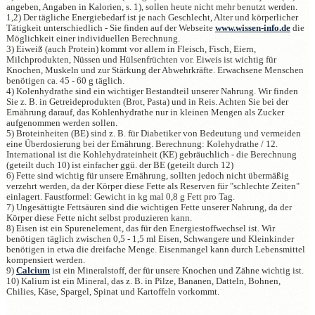
angeben, Angaben in Kalorien, s. 1), sollen heute nicht mehr benutzt werden.
1,2) Der tägliche Energiebedarf ist je nach Geschlecht, Alter und körperlicher
Tätigkeit unterschiedlich - Sie finden auf der Webseite
www.wissen-info.de
die
Möglichkeit einer individuellen Berechnung.
3) Eiweiß (auch Protein) kommt vor allem in Fleisch, Fisch, Eiern,
Milchprodukten, Nüssen und Hülsenfrüchten vor. Eiweis ist wichtig für
Knochen, Muskeln und zur Stärkung der Abwehrkräfte. Erwachsene Menschen
benötigen ca. 45 - 60 g täglich.
4) Kolenhydrathe sind ein wichtiger Bestandteil unserer Nahrung. Wir finden
Sie z. B. in Getreideprodukten (Brot, Pasta) und in Reis. Achten Sie bei der
Ernährung darauf, das Kohlenhydrathe nur in kleinen Mengen als Zucker
aufgenommen werden sollen.
5) Broteinheiten (BE) sind z. B. für Diabetiker von Bedeutung und vermeiden
eine Überdosierung bei der Ernährung. Berechnung: Kolehydrathe / 12.
International ist die Kohlehydrateinheit (KE) gebräuchlich - die Berechnung
(geteilt duch 10) ist einfacher ggü. der BE (geteilt durch 12)
6) Fette sind wichtig für unsere Ernährung, sollten jedoch nicht übermäßig
verzehrt werden, da der Körper diese Fette als Reserven für "schlechte Zeiten"
einlagert. Faustformel: Gewicht in kg mal 0,8 g Fett pro Tag.
7) Ungesättigte Fettsäuren sind die wichtigen Fette unserer Nahrung, da der
Körper diese Fette nicht selbst produzieren kann.
8) Eisen ist ein Spurenelement, das für den Energiestoffwechsel ist. Wir
benötigen täglich zwischen 0,5 - 1,5 ml Eisen, Schwangere und Kleinkinder
benötigen in etwa die dreifache Menge. Eisenmangel kann durch Lebensmittel
kompensiert werden.
9)
Calcium
ist ein Mineralstoff, der für unsere Knochen und Zähne wichtig ist.
10) Kalium ist ein Mineral, das z. B. in Pilze, Bananen, Datteln, Bohnen,
Chilies, Käse, Spargel, Spinat und Kartoffeln vorkommt.