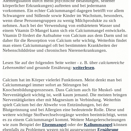
Atemregulation durch meist psychische Belastungen, seltener
körperlicher Erkrankungen) auftreten und bei jedermann
vorkommen. Ein echter Calciummangel dagegen betrifft vor allem
Schwangere und Stillende sowie Kinder im Wachstum, besonders,
wenn diese Personengruppen zu wenig Milchprodukte zu sich
nehmen. Auch bei der Verwendung von enthärtetem Wasser und
einem Vitamin D-Mangel kann sich ein Calciummangel entwickeln.
Vitamin D fördert die Aufnahme von Calcium aus dem Darm und ist
daher für die Resorption von Calcium sehr wichtig. Weiterhin findet
man einen Calciummangel oft bei bestimmten Krankheiten der
Nebenschilddrüse und chronischen Nierenerkrankungen.
Lesen Sie auf der folgenden Seite weiter - z. B. über
calciumreiche
Lebensmittel
und gesunde Ernährung:
weiterlesen
.
Calcium hat im Körper vielerlei Funktionen. Meist denkt man bei
Calciummangel immer sofort an Störungen bei
Knochenbildungsprozessen. Dass Calcium auch für Muskel- und
Nerventätigkeit wichtig ist, weiß kaum jemand. Die meisten bringen
Nerventätigkeiten eher mit Magnesium in Verbindung. Weiterhin
spielt Calcium bei der Abwehr von Entzündungen, bei der
Blutgerinnung und bei Allergien eine bedeutende Rolle. Diese und
weitere wichtige Stoffwechselvorgänge werden beeinträchtigt, wenn
es zu einem Calciummangel kommt. Weitere Mangelerscheinungen
wie zum Beispiel der
Eisenmangel
oder der
Kaliummangel
können
ebenfalls zu Problemen wegen nicht ausgewogener
Ernährung