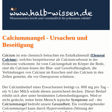
Wissenswertes leicht und verständlich für jedermann erklärt!
Calciummangel - Ursachen und
Beseitigung
Calcium
ist rein chemisch betrachtet ein Erdalkalimetall (
Element
Calcium
), welches beispielsweise als Calciumcarbonat in der
Erdkruste vorkommt. Ist vom Calciumgehalt im Körper die Rede,
sind die Calcium-Ionen der Blut- und Gewebsflüssigkeit, die
Verbindungen von Calcium im Knochen und das Calcium in den
Zellen gemeint, die vor Osteoporose schützen.
Der Calciumbedarf eines Erwachsenen beträgt ca. 800 mg pro Tag –
ein ¾ Liter Milch würde diesen ausreichend decken. Dieser Bedarf
erhöht sich aber unter bestimmten Lebensbedingungen. Wird er
nicht gedeckt, treten beim Mensch typische
Symptome
auf - der
Calciummangel
bedroht unsere
Gesundheit
. Ein vorübergehender
Calciummangel
kann durch Hyperventilation (Störung der