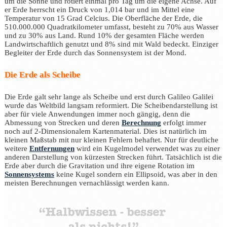
um die Sonne und rotiert einmal pro Tag um die eigene Achse. Auf
er Erde herrscht ein Druck von 1,014 bar und im Mittel eine
Temperatur von 15 Grad Celcius. Die Oberfläche der Erde, die
510.000.000 Quadratkilometer umfasst, besteht zu 70% aus Wasser
und zu 30% aus Land. Rund 10% der gesamten Fläche werden
Landwirtschaftlich genutzt und 8% sind mit Wald bedeckt. Einziger
Begleiter der Erde durch das Sonnensystem ist der Mond.
Die Erde als Scheibe
Die Erde galt sehr lange als Scheibe und erst durch Galileo Galilei
wurde das Weltbild langsam reformiert. Die Scheibendarstellung ist
aber für viele Anwendungen immer noch gängig, denn die
Abmessung von Strecken und deren
Berechnung
erfolgt immer
noch auf 2-Dimensionalem Kartenmaterial. Dies ist natürlich im
kleinen Maßstab mit nur kleinen Fehlern behaftet. Nur für deutliche
weitere
Entfernungen
wird ein Kugelmodel verwendet was zu einer
anderen Darstellung von kürzesten Strecken führt. Tatsächlich ist die
Erde aber durch die Gravitation und ihre eigene Rotation im
Sonnensystems
keine Kugel sondern ein Ellipsoid, was aber in den
meisten Berechnungen vernachlässigt werden kann.