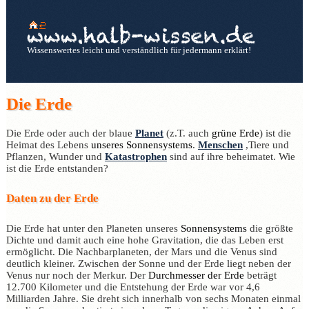
Wissenswertes leicht und verständlich für jedermann erklärt!
Die Erde
Die Erde oder auch der blaue
Planet
(z.T. auch
grüne Erde
) ist die
Heimat des Lebens
unseres Sonnensystems
.
Menschen
,Tiere und
Pflanzen, Wunder und
Katastrophen
sind auf ihre beheimatet. Wie
ist die Erde entstanden?
Daten zu der Erde
Die Erde hat unter den Planeten unseres
Sonnensystems
die größte
Dichte und damit auch eine hohe Gravitation, die das Leben erst
ermöglicht. Die Nachbarplaneten, der Mars und die Venus sind
deutlich kleiner. Zwischen der Sonne und der Erde liegt neben der
Venus nur noch der Merkur. Der
Durchmesser der Erde
beträgt
12.700 Kilometer und die Entstehung der Erde war vor 4,6
Milliarden Jahre. Sie dreht sich innerhalb von sechs Monaten einmal