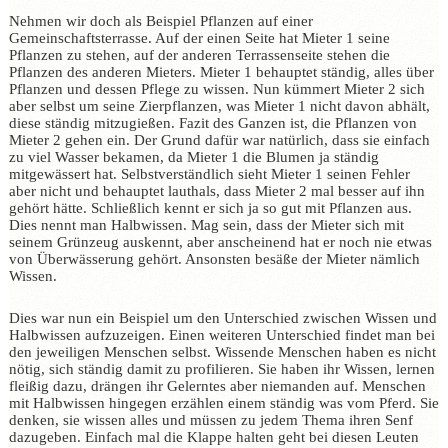
Nehmen wir doch als Beispiel Pflanzen auf einer
Gemeinschaftsterrasse. Auf der einen Seite hat Mieter 1 seine
Pflanzen zu stehen, auf der anderen Terrassenseite stehen die
Pflanzen des anderen Mieters. Mieter 1 behauptet ständig, alles über
Pflanzen und dessen Pflege zu wissen. Nun kümmert Mieter 2 sich
aber selbst um seine Zierpflanzen, was Mieter 1 nicht davon abhält,
diese ständig mitzugießen. Fazit des Ganzen ist, die Pflanzen von
Mieter 2 gehen ein. Der Grund dafür war natürlich, dass sie einfach
zu viel Wasser bekamen, da Mieter 1 die Blumen ja ständig
mitgewässert hat. Selbstverständlich sieht Mieter 1 seinen Fehler
aber nicht und behauptet lauthals, dass Mieter 2 mal besser auf ihn
gehört hätte. Schließlich kennt er sich ja so gut mit Pflanzen aus.
Dies nennt man Halbwissen. Mag sein, dass der Mieter sich mit
seinem Grünzeug auskennt, aber anscheinend hat er noch nie etwas
von Überwässerung gehört. Ansonsten besäße der Mieter nämlich
Wissen.
Dies war nun ein Beispiel um den Unterschied zwischen Wissen und
Halbwissen aufzuzeigen. Einen weiteren Unterschied findet man bei
den jeweiligen Menschen selbst. Wissende Menschen haben es nicht
nötig, sich ständig damit zu profilieren. Sie haben ihr Wissen, lernen
fleißig dazu, drängen ihr Gelerntes aber niemanden auf. Menschen
mit Halbwissen hingegen erzählen einem ständig was vom Pferd. Sie
denken, sie wissen alles und müssen zu jedem Thema ihren Senf
dazugeben. Einfach mal die Klappe halten geht bei diesen Leuten